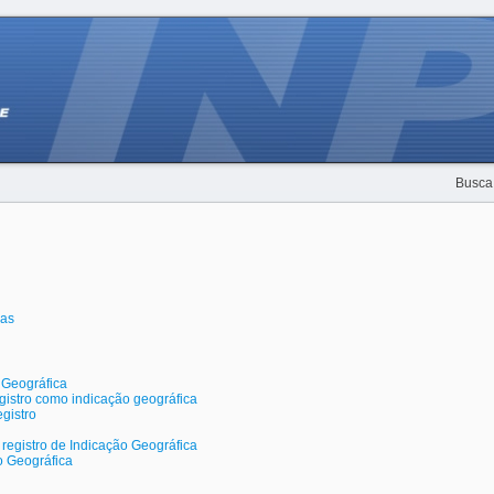
Busca
cas
 Geográfica
gistro como indicação geográfica
gistro
egistro de Indicação Geográfica
o Geográfica