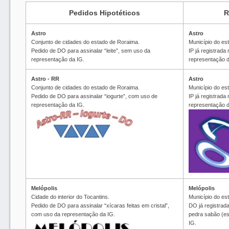
Pedidos Hipotéticos
R
Astro
Astro
Conjunto de cidades do estado de Roraima.
Município do es
Pedido de DO para assinalar “leite”, sem uso da
IP já registrada
representação da IG.
representação d
Astro - RR
Astro
Conjunto de cidades do estado de Roraima.
Município do es
Pedido de DO para assinalar “iogurte”, com uso de
IP já registrada
representação da IG.
representação d
Melópolis
Melópolis
Cidade do interior do Tocantins.
Município do es
Pedido de DO para assinalar “xícaras feitas em cristal”,
DO já registrada
com uso da representação da IG.
pedra sabão (es
IG.