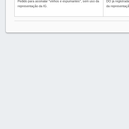
Pedido para assinalar “vinhos e espumantes”, sem uso da
DO já registrada
representação da IG.
da representaçã