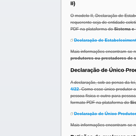
II)
O modelo II, Declaração de Estabe
requerente seja de entidade colet
PDF na plataforma do
Sistema e-
Declaração de Estabeleciment
Mais informações encontram-se 
produtores ou prestadores de s
Declaração de Único Prod
A declaração, sob as penas da lei
4/22
. Como esse único produtor ou
pessoa física e outro para pessoa
formato PDF na plataforma do
Si
Declaração de Único Produtor/
Mais informações encontram-se 