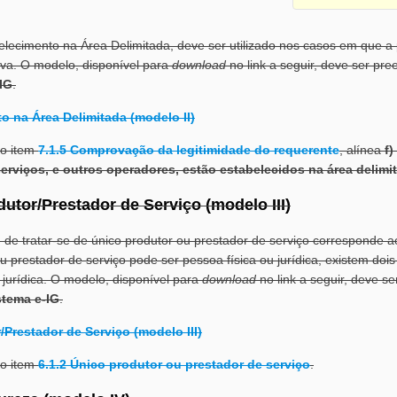
lecimento na Área Delimitada, deve ser utilizado nos casos em que a 
iva. O modelo, disponível para
download
no link a seguir, deve ser pr
IG
.
o na Área Delimitada (modelo II)
no item
7.1.5 Comprovação da legitimidade do requerente
, alínea
f
erviços, e outros operadores, estão estabelecidos na área delimi
utor/Prestador de Serviço (modelo III)
, de tratar-se de único produtor ou prestador de serviço corresponde a
 prestador de serviço pode ser pessoa física ou jurídica, existem dois
 jurídica. O modelo, disponível para
download
no link a seguir, deve 
stema e-IG
.
Prestador de Serviço (modelo III)
no item
6.1.2 Único produtor ou prestador de serviço
.