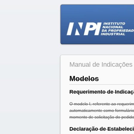
Manual de Indicações
Modelos
Requerimento de Indicaç
O modelo I, referente ao requeri
automaticamente como formulário
momento de solicitação do pedido
Declaração de Estabelec