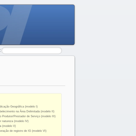
:
dicação Geográfica (modelo I)
elecimento na Área Delimitada (modelo II)
 Produtor/Prestador de Serviço (modelo III)
r natureza (modelo IV)
a (modelo V)
eração de registro de IG (modelo VI)