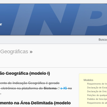
Busca
 Geográficas
»
ão Geográfica (modelo I)
Modelos
mento de Indicação Geográfica é gerado
Requerimento de In
 eletrônico na plataforma do
Sistema
e-IG
no
Declaração de Estab
Declaração de Único
.
Petições de qualque
Pedidos de fotocópi
imento na Área Delimitada (modelo
Requerimento de alt