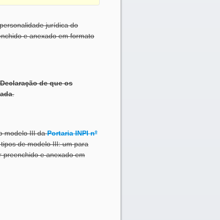
personalidade jurídica do
eenchido e anexado em formato
) Declaração de que os
tada
.
o modelo III da
Portaria INPI nº
 tipos de modelo III: um para
ser preenchido e anexado em