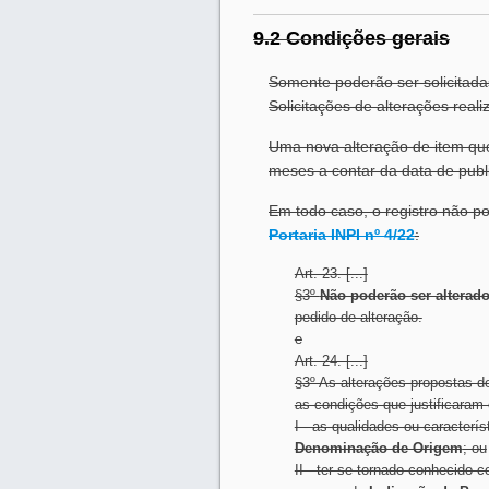
9.2 Condições gerais
Somente poderão ser solicitadas
Solicitações de alterações rea
Uma nova alteração de item que 
meses a contar da data de publi
Em todo caso, o registro não po
Portaria INPI nº 4/22
:
Art. 23. [...]
§3º
Não poderão ser alterad
pedido de alteração.
e
Art. 24. [...]
§3º As alterações propostas 
as condições que justificaram
I - as qualidades ou caracterí
Denominação de Origem
; ou
II - ter se tornado conhecido