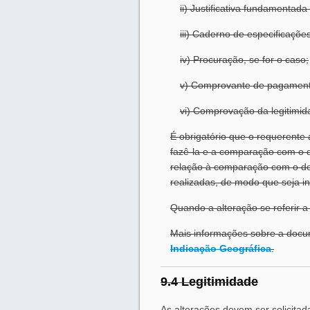
ii) Justificativa fundamentada
iii) Caderno de especificaçõe
iv) Procuração, se for o caso;
v) Comprovante de pagamento
vi) Comprovação da legitimida
É obrigatório que o requerente 
fazê-la e a comparação com o do
relação à comparação com o do
realizadas, de modo que seja in
Quando a alteração se referir a
Mais informações sobre a docu
Indicação Geográfica
.
9.4 Legitimidade
As alterações devem ser solicitad