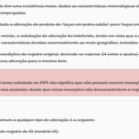
is têm uma resistência maior, dadas as características mineralógicas
is empregadas.
citada a alteração do produto de “taças em pedra sabão” para “taças em 
mérito, a solicitação de alteração foi indeferida, tendo em vista que o
características devidas essencialmente ao meio geográfico, incluídos
condições do registro original, devendo-se esperar 24 (vinte e quatro
 nova alteração para o mesmo item.
 como solicitada no INPI não significa que não possam ocorrer inovaç
l visa assinalar, desde que essas inovações não descaracterizem o regi
omum a qualquer tipo de alteração é a seguinte:
de registro de IG (modelo VI);