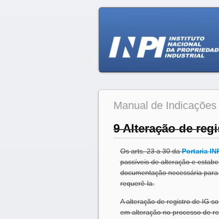
Manual de Indicações
9 Alteração de regi
Os arts. 23 a 30 da
Portaria IN
passíveis de alteração e estabe
documentação necessária para e
requerê-la.
A alteração de registro de IG s
em alteração no processo de r