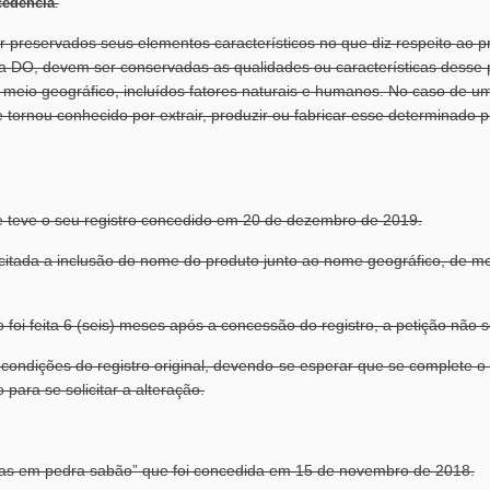
cedência
.
 preservados seus elementos característicos no que diz respeito ao p
ma DO, devem ser conservadas as qualidades ou características desse
 meio geográfico, incluídos fatores naturais e humanos. No caso de u
tornou conhecido por extrair, produzir ou fabricar esse determinado p
que teve o seu registro concedido em 20 de dezembro de 2019.
icitada a inclusão do nome do produto junto ao nome geográfico, de mo
o foi feita 6 (seis) meses após a concessão do registro, a petição não 
ondições do registro original, devendo-se esperar que se complete o 
para se solicitar a alteração.
ças em pedra sabão” que foi concedida em 15 de novembro de 2018.