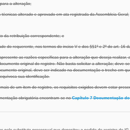
 para a alteração;
s técnicas alterado e aprovado em ata registrada da Assembleia Geral;
 da retribuição correspondente; e
de do requerente, nos termos do inciso V e dos §§1º e 2º do art. 16 da
apresente as razões específicas para a alteração que deseja realizar, 
cumento original do registro. Não basta solicitar a alteração; deve-se 
cumento original, deve ser indicado na documentação o trecho em qu
equívoca sua identificação.
 mais de um item do registro, os requisitos exigidos devem estar pres
mentação obrigatória encontram-se no
Capítulo 7 Documentação do 
as pelo substituto processual que depositou o pedido de registro de IG