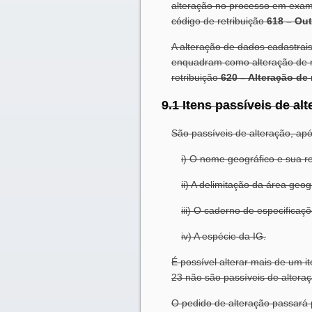
alteração no processo em exam
código de retribuição
618 – Out
A alteração de dados cadastra
enquadram como alteração de re
retribuição
620 – Alteração de
9.1 Itens passíveis de al
São passíveis de alteração, apó
i) O nome geográfico e sua re
ii) A delimitação da área geog
iii) O caderno de especificaçõ
iv) A espécie da IG.
É possível alterar mais de um i
23 não são passíveis de alteraç
O pedido de alteração passará 