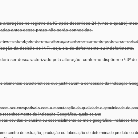
 alterações no registro da IG após decorridos 24 (vinte e quatro) mese
lizadas antes desse prazo não serão conhecidas.
tiver sido objeto de uma alteração anterior somente poderá ser solicit
cação da decisão do INPI, seja ela de deferimento ou indeferimento.
derá ser descaracterizado pela alteração, conforme dispõem o §3º do a
os
elementos característicos que justificaram a concessão da Indicação Geog
devem ser
compatíveis
com a manutenção da qualidade e genuinidade do produ
 o reconhecimento da Indicação Geográfica, quais sejam:
sticas devidas exclusiva ou essencialmente ao meio geográfico, incluídos fa
 como centro de extração, produção ou fabricação de determinado produto ou d