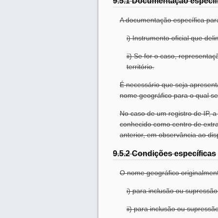
9.5.1 Documentação específ
A documentação específica para
i) Instrumento oficial que de
ii) Se for o caso, representa
território.
É necessário que seja apresenta
nome geográfico para o qual se
No caso de um registro de IP, 
conhecido como centro de extr
anterior, em observância ao dis
9.5.2 Condições específicas
O nome geográfico originalment
i) para inclusão ou supressã
ii) para inclusão ou supress