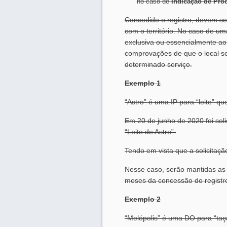
no caso de
Indicação de Pro
Concedido o registro, devem ser
com o território. No caso de u
exclusiva ou essencialmente ao
comprovações de que o local se 
determinado serviço.
Exemplo 1
“Astro” é uma IP para “leite” 
Em 20 de junho de 2020 foi sol
“Leite de Astro”.
Tendo em vista que a solicitaçã
Nesse caso, serão mantidas as c
meses da concessão do registro 
Exemplo 2
“Melópolis” é uma DO para “ta