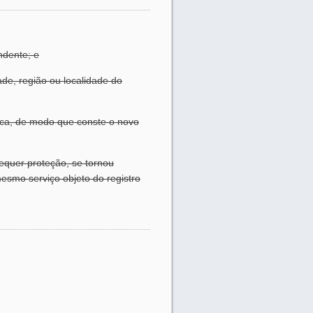
ndente; e
ade, região ou localidade do
fica, de modo que conste o novo
equer proteção, se tornou
smo serviço objeto do registro