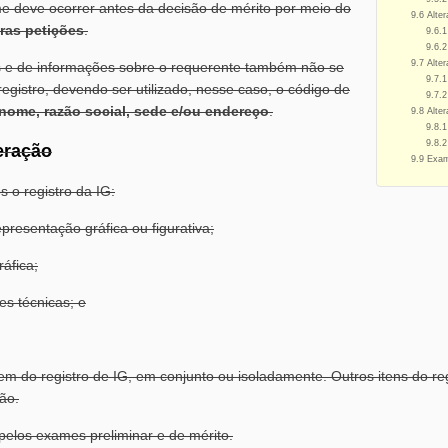
e deve ocorrer antes da decisão de mérito por meio do
9.6 Alte
ras petições
.
9.6.
9.6.
9.7 Alte
is e de informações sobre o requerente também não se
9.7.1
gistro, devendo ser utilizado, nesse caso, o código de
9.7.
 nome, razão social, sede e/ou endereço
.
9.8 Alte
9.8.
9.8.
teração
9.9 Exam
s o registro da IG:
presentação gráfica ou figurativa;
ráfica;
es técnicas; e
tem do registro de IG, em conjunto ou isoladamente. Outros itens do re
ão.
pelos exames preliminar e de mérito.