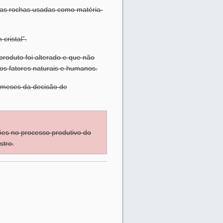
 das rochas usadas como matéria-
cristal”.
 produto foi alterado e que não
 os fatores naturais e humanos.
) meses da decisão de
ões no processo produtivo do
stro.