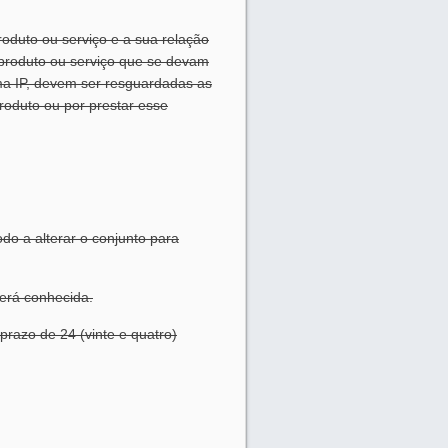
roduto ou serviço e a sua relação
 produto ou serviço que se devam
ma IP, devem ser resguardadas as
roduto ou por prestar esse
do a alterar o conjunto para
será conhecida.
prazo de 24 (vinte e quatro)