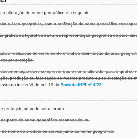
ica
 a alteração do nome geográfico é a seguinte:
limita a área geográfica, com a retificação do nome geográfico correspo
ção gráfica ou figurativa da IG ou representação geográfica de país, cid
da a retificação do instrumento oficial de delimitação da área geográ
 requer proteção.
a documentação deve comprovar que o nome alterado, para o qual se r
ação, produção ou fabricação do mesmo produto ou de prestação do me
posto no inciso VI do art. 16 da
Portaria INPI nº 4/22
.
e protegido só pode ser alterado:
o de parte do nome geográfico reconhecido; ou
ão do nome do produto ou serviço junto ao nome geográfico.