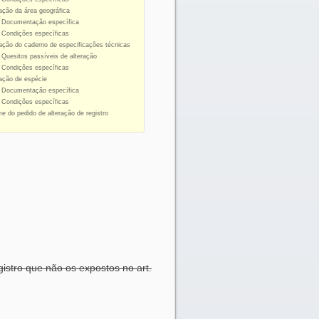
ração da área geográfica
1 Documentação específica
2 Condições específicas
ração do caderno de especificações técnicas
 Quesitos passíveis de alteração
2 Condições específicas
ração de espécie
1 Documentação específica
2 Condições específicas
e do pedido de alteração de registro
gistro que não os expostos no art.