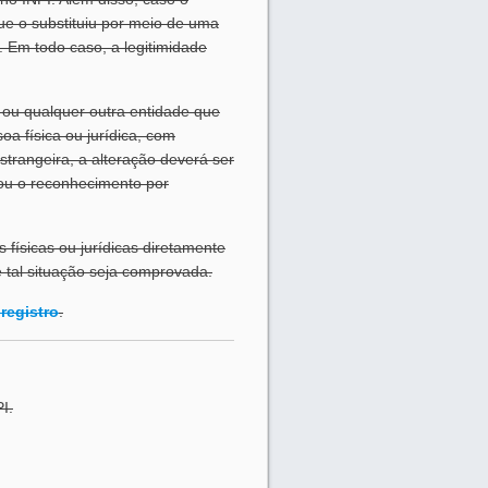
que o substituiu por meio de uma
. Em todo caso, a legitimidade
o ou qualquer outra entidade que
a física ou jurídica, com
strangeira, a alteração deverá ser
o ou o reconhecimento por
 físicas ou jurídicas diretamente
e tal situação seja comprovada.
registro
.
I.