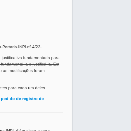
 Portaria INPI nº 4/22.
a justificativa fundamentada para
fundamentá-la e justificá-la. Em
e as modificações foram
entes para cada um deles.
pedido de registro de
 no INPI. Além disso, caso o