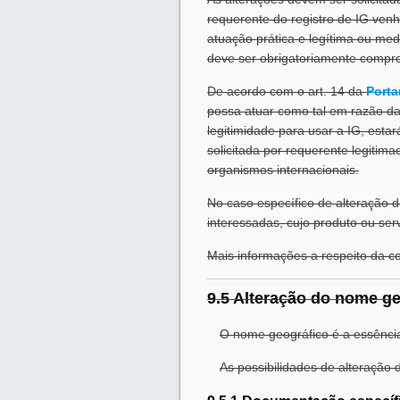
requerente do registro de IG venh
atuação prática e legítima ou med
deve ser obrigatoriamente compr
De acordo com o art. 14 da
Porta
possa atuar como tal em razão da 
legitimidade para usar a IG, esta
solicitada por requerente legitima
organismos internacionais.
No caso específico de alteração d
interessadas, cujo produto ou ser
Mais informações a respeito da 
9.5 Alteração do nome ge
O nome geográfico é a essência
As possibilidades de alteração 