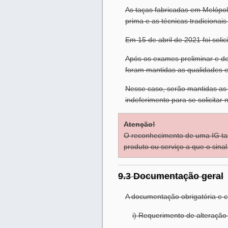
As taças fabricadas em Melópol
prima e as técnicas tradiciona
Em 15 de abril de 2021 foi soli
Após os exames preliminar e de 
foram mantidas as qualidades e 
Nesse caso, serão mantidas as 
indeferimento para se solicitar
Atenção!
O reconhecimento de uma IG tal
produto ou serviço a que o sina
9.3 Documentação geral
A documentação obrigatória e c
i) Requerimento de alteração 