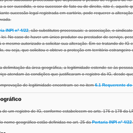
a a ser sucedido, o seu sucessor de fato ou de direito, isto é, aquele 
iante sucessão legal registrada em cartório, pode requerer a alteração
ovada.
ria INPI nº 4/22
, são substitutos processuais: a associação, o sindicat
lei. No caso de haver um único produtor ou prestador de serviço, pesso
rá o mesmo autorizado a solicitar sua alteração. Em se tratando de IG e
do, ou seja, que solicitou e obteve a proteção em território estrangeir
a delimitação da área geográfica, a legitimidade estende-se às pessoas
viço atendam às condições que justificaram o registro da IG, desde qu
comprovação de legitimidade encontram-se no item
6.1 Requerente do 
ográfico
 de um registro de IG, conforme estabelecem os arts. 176 a 178 da LP
do nome geográfico estão definidas no art. 25 da
Portaria INPI nº 4/22
.