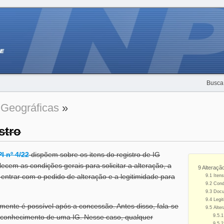
Busca
 Geográficas
»
stro
PI nº 4/22
dispõem sobre os itens do registro de IG
lecem as condições gerais para solicitar a alteração, a
9 Alteraçã
ntrar com o pedido de alteração e a legitimidade para
9.1 Iten
9.2 Cond
9.3 Doc
9.4 Legi
omente é possível após a concessão. Antes disso, fala-se
9.5 Alte
econhecimento de uma IG. Nesse caso, qualquer
9.5.
9.5.