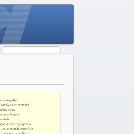
:
o de registro
s passíveis de alteração
ições gerais
umentação geral
timidade
ração do nome geográfico
1 Documentação específica
2 Condições específicas